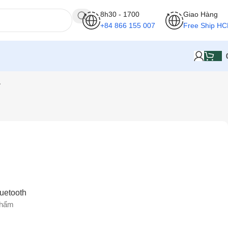
8h30 - 1700
Giao Hàng
+84 866 155 007
Free Ship H
Hiển thị kết quả duy nhất
.
uetooth
phẩm