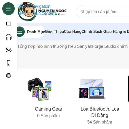
Skip to navigation
Skip to main content
Giới Thiệu
Cửa Hàng
Chính Sách Giao Hàng & Đ
Danh Mục
Trang chủ
»
SaniyahForge Studio
Tổng hợp mô hình thương hiệu SaniyahForge Studio chính h
Gaming Gear
Loa Bluetooth, Loa
Di Động
0 Sản phẩm
54 Sản phẩm