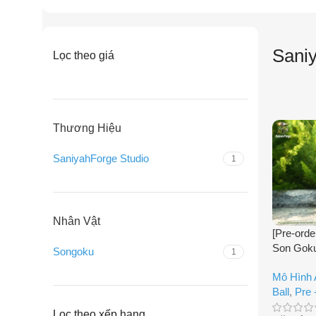
Sani
Lọc theo giá
Thương Hiệu
SaniyahForge Studio
1
Nhân Vật
[Pre-orde
Son Goku
Songoku
1
SaniyahF
Mô Hình
Ball
,
Pre 
Lọc theo xếp hạng