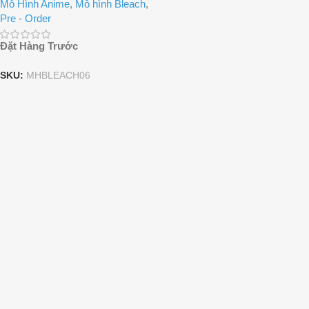
Mô Hình Anime
,
Mô hình Bleach
,
Studio
Pre - Order
Đặt Hàng Trước
SKU:
MHBLEACH06