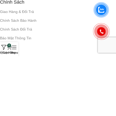
Chính Sách
Giao Hàng & Đổi Trả
Chính Sách Bảo Hành
Chính Sách Đổi Trả
Bảo Mật Thông Tin
0
Bộ Lọc
Giỏ Hàng
Menu
Mô Hình
Mô hình Anime
Mô hình Gundam
Mô hình Pokemon
Mô hình Mô Tô & Ô Tô
Về Nguyên Ngọc Figure
Thông tin liên hệ