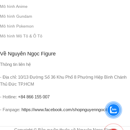
BẢO VỆ QUÁ ÁP (OVP)
Mô hình Anime
Mô hình Gundam
Có
Mô hình Pokemon
IPX4
KHÁNG NƯỚC
Mô hình Mô Tô & Ô Tô
Về Nguyên Ngọc Figure
Thông tin liên hệ
- Địa chỉ: 10/13 Đường Số 36 Khu Phố 8 Phường Hiệp Bình Chánh
Thủ Đức TP.HCM
- Hotline:
+84 866 155 007
- Fanpage:
https://www.facebook.com/shopnguyenngocit
Copyright © Bản quyền thuộc về Nguyên Ngọc Figure