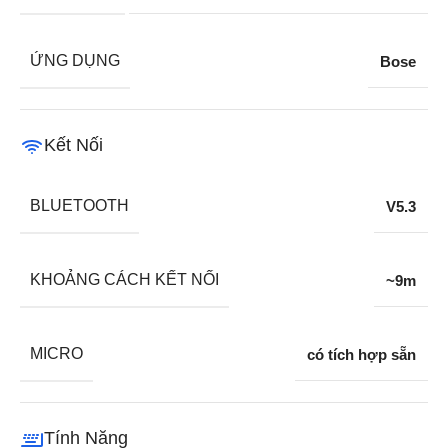
ỨNG DỤNG
Bose
Kết Nối
BLUETOOTH
V5.3
KHOẢNG CÁCH KẾT NỐI
~9m
MICRO
có tích hợp sẵn
Tính Năng