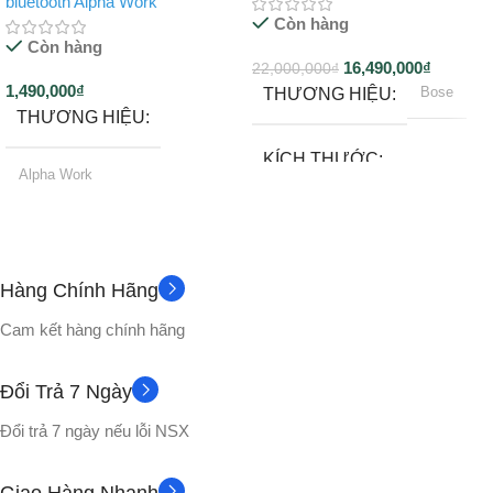
bluetooth Alpha Work
Còn hàng
Còn hàng
16,490,000
₫
22,000,000
₫
1,490,000
₫
Bose
THƯƠNG HIỆU
THƯƠNG HIỆU
KÍCH THƯỚC
Alpha Work
241x 330 x 286 mm
12 tháng
BẢO HÀNH
12 tháng
BẢO HÀNH
Hàng Chính Hãng
Loa bluetooth
CẤU HÌNH
Cam kết hàng chính hãng
Có
BLUETOOTH
KÍCH THƯỚC
Đổi Trả 7 Ngày
TRỌNG LƯỢNG
162 x 84 x 83 mm
Đổi trả 7 ngày nếu lỗi NSX
6.5 kg (không pin); 6.8 kg (có
TRỌNG LƯỢNG
pin)
Giao Hàng Nhanh