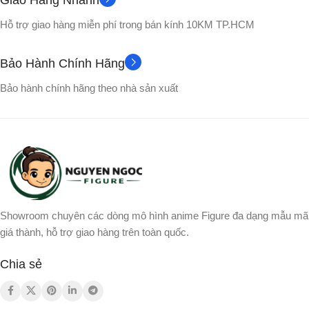
Hỗ trợ giao hàng miễn phí trong bán kính 10KM TP.HCM
~700gram
150W
CÔNG SUẤT
Bảo Hành Chính Hãng
CÔNG SUẤT
THỜI LƯỢNG PIN
Bảo hành chính hãng theo nhà sản xuất
20W (RMS), 40W (Peak)
11 giờ
65 – 20kHz
TẦN SỐ
Loa bluetooth
CẤU HÌNH
V5.3
BLUETOOTH
ĐÁP TUYẾN
Showroom chuyên các dòng mô hình anime Figure đa dạng mẫu mã
HỖ TRỢ KẾT NỐI
70Hz – 16kHz
giá thành, hỗ trợ giao hàng trên toàn quốc.
AUX 3.5mm
20cm
WOOFER
Chia sẻ
DUNG LƯỢNG PIN
3 loa
TWEETER