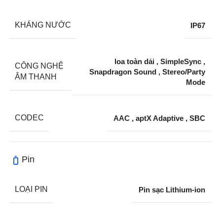
KHÁNG NƯỚC
IP67
loa toàn dải
,
SimpleSync
,
CÔNG NGHỆ
Snapdragon Sound
,
Stereo/Party
ÂM THANH
Mode
CODEC
AAC
,
aptX Adaptive
,
SBC
Pin
LOẠI PIN
Pin sạc Lithium-ion