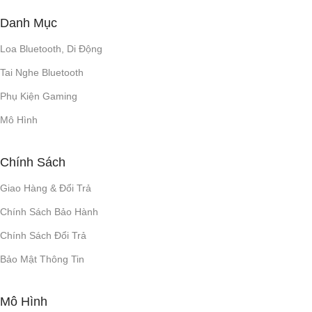
Danh Mục
4400mAh/ 3.7V
Loa Bluetooth, Di Động
3 giờ
THỜI GIAN SẠC
Tai Nghe Bluetooth
Phụ Kiện Gaming
THỜI LƯỢNG PIN
Mô Hình
3.5H (Max. Vol), 13H (¼ rate
power)
Chính Sách
Giao Hàng & Đổi Trả
Type-C
CÁP SẠC
Chính Sách Bảo Hành
TWS (TRUE WIRELESS
Chính Sách Đổi Trả
STEREO)
Bảo Mật Thông Tin
Có
Mô Hình