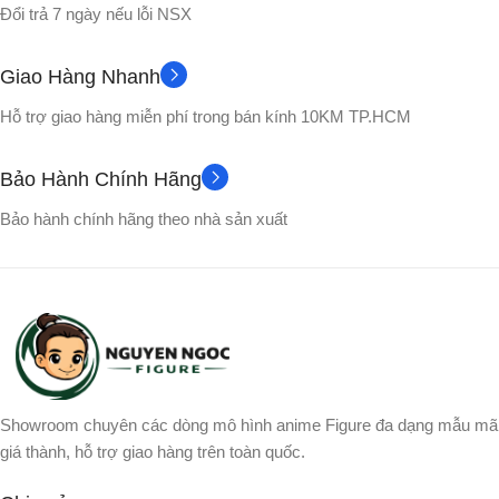
Đổi trả 7 ngày nếu lỗi NSX
4800mAh
NGUỒN SẠC
Giao Hàng Nhanh
THỜI LƯỢNG PIN
100-240Vac, 50Hz/60Hz
Hỗ trợ giao hàng miễn phí trong bán kính 10KM TP.HCM
Lên đến 12 giờ
TẦN SỐ
Bảo Hành Chính Hãng
KÍCH THƯỚC
50Hz – 20kHz (-6dB)
Bảo hành chính hãng theo nhà sản xuất
6.9 x 22 x 7.4 cm (RxCxS)
V5.3
BLUETOOTH
CỦ LOA
WOOFER
1 Củ loa subwoofer dạng
racetrack, 1 tweeter độc quyền
1x loa woofer 120mm
JBL, 2 loa bass thụ động
Showroom chuyên các dòng mô hình anime Figure đa dạng mẫu mã
giá thành, hỗ trợ giao hàng trên toàn quốc.
TWEETER
TRỌNG LƯỢNG