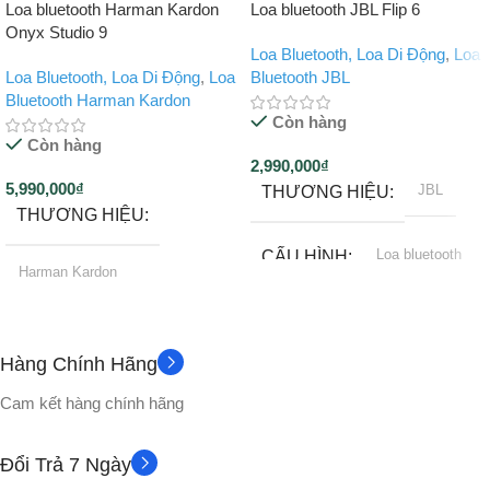
Loa bluetooth Harman Kardon
Loa bluetooth JBL Flip 6
Onyx Studio 9
Loa Bluetooth, Loa Di Động
,
Loa
Loa Bluetooth, Loa Di Động
,
Loa
Bluetooth JBL
Bluetooth Harman Kardon
Còn hàng
Còn hàng
2,990,000
₫
5,990,000
₫
JBL
THƯƠNG HIỆU
THƯƠNG HIỆU
Loa bluetooth
CẤU HÌNH
Harman Kardon
5.1
BLUETOOTH
12 tháng
BẢO HÀNH
Hàng Chính Hãng
IP67
KHÁNG NƯỚC
Loa bluetooth
CẤU HÌNH
Cam kết hàng chính hãng
DUNG LƯỢNG PIN
50W RMS
CÔNG SUẤT
Đổi Trả 7 Ngày