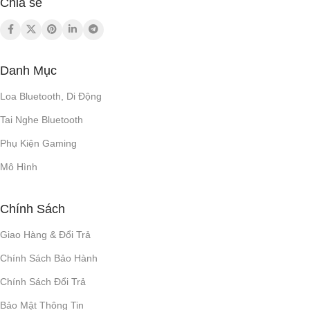
Chia sẻ
3x loa tweeter 20mm
0,95 kg
KÍCH THƯỚC
20W
CÔNG SUẤT
Danh Mục
289.2 x 287.5 x 130 mm /
Loa Bluetooth, Di Động
11.39" x 11.32" x 5.12"
12 tháng
BẢO HÀNH
Tai Nghe Bluetooth
TRỌNG LƯỢNG
Phụ Kiện Gaming
Mô Hình
3.36kg / 7.42lbs
Chính Sách
~4 giờ
THỜI GIAN SẠC
Giao Hàng & Đổi Trả
THỜI LƯỢNG PIN
Chính Sách Bảo Hành
Chính Sách Đổi Trả
Lên đến 8 giờ (phụ thuộc vào
mức âm lượng và nội dung âm
Bảo Mật Thông Tin
thanh)