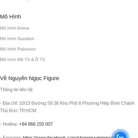
Mô Hình
Cáp nguồn AC
CÁP SẠC
Mô hình Anime
TỈ LỆ TÍN HIỆU TRÊN
Mô hình Gundam
NHIỄU
Mô hình Pokemon
> 80dB
Mô hình Mô Tô & Ô Tô
CẤU HÌNH BLUETOOTH
Về Nguyên Ngọc Figure
Thông tin liên hệ
A2DP 1.4, AVRCP 1.6
- Địa chỉ: 10/13 Đường Số 36 Khu Phố 8 Phường Hiệp Bình Chánh
MODULE PHÁT
Thủ Đức TP.HCM
BLUETOOTH
- Hotline:
+84 866 155 007
GFSK, π/4 DQPSK, 8DPSK
- Fanpage:
https://www.facebook.com/shopnguyenngocit