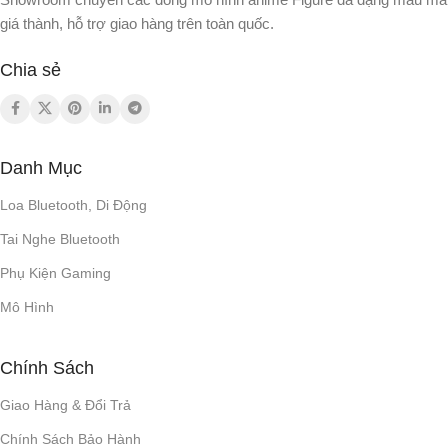
giá thành, hỗ trợ giao hàng trên toàn quốc.
TRỌNG LƯỢNG
3 giờ
THỜI GIAN SẠC
Chia sẻ
0,95 kg
THỜI LƯỢNG PIN
20W
CÔNG SUẤT
Lên đến 8 giờ
Danh Mục
12 tháng
Loa Bluetooth, Di Động
BẢO HÀNH
NGUỒN SẠC
Tai Nghe Bluetooth
100 – 240 V ~ 50/60 Hz
Phụ Kiện Gaming
Mô Hình
USB Type-C
CỔNG USB
Chính Sách
HỖ TRỢ ĐỊNH DẠNG
FILE
Giao Hàng & Đổi Trả
Chính Sách Bảo Hành
mp3