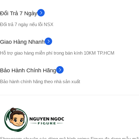
DUNG LƯỢNG PIN
CÔNG SUẤT
Đổi Trả 7 Ngày
Đổi trả 7 ngày nếu lỗi NSX
4800mAh
160 W RMS
THỜI LƯỢNG PIN
Giao Hàng Nhanh
TẦN SỐ
Hỗ trợ giao hàng miễn phí trong bán kính 10KM TP.HCM
Lên đến 12 giờ
43 Hz – 20 kHz (-6 dB)
Bảo Hành Chính Hãng
KÍCH THƯỚC
TỈ LỆ TÍN HIỆU TRÊN
Bảo hành chính hãng theo nhà sản xuất
NHIỄU
6.9 x 22 x 7.4 cm (RxCxS)
80 dB A-weighted
CỦ LOA
LOẠI PIN
1 Củ loa subwoofer dạng
racetrack, 1 tweeter độc quyền
JBL, 2 loa bass thụ động
Pin có thể sạc 25.92 Wh
Showroom chuyên các dòng mô hình anime Figure đa dạng mẫu mã