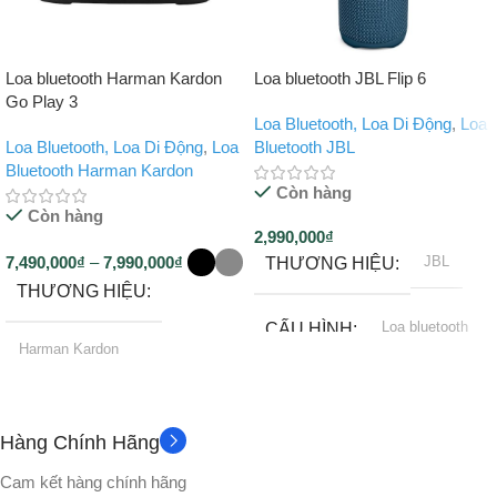
Loa bluetooth Harman Kardon
Loa bluetooth JBL Flip 6
Go Play 3
Loa Bluetooth, Loa Di Động
,
Loa
Loa Bluetooth, Loa Di Động
,
Loa
Bluetooth JBL
Bluetooth Harman Kardon
Còn hàng
Còn hàng
2,990,000
₫
7,490,000
₫
–
7,990,000
₫
JBL
THƯƠNG HIỆU
THƯƠNG HIỆU
Loa bluetooth
CẤU HÌNH
Harman Kardon
5.1
BLUETOOTH
12 tháng
BẢO HÀNH
Hàng Chính Hãng
IP67
KHÁNG NƯỚC
Loa bluetooth
CẤU HÌNH
Cam kết hàng chính hãng