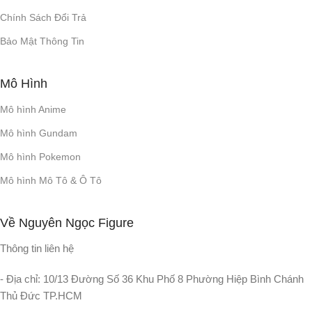
Chính Sách Đổi Trả
5.2
BLUETOOTH
Bảo Mật Thông Tin
CẤU HÌNH BLUETOOTH
Mô Hình
Mô hình Anime
A2DP 1.4, AVRCP 1.6
Mô hình Gundam
MODULE PHÁT
Mô hình Pokemon
BLUETOOTH
Mô hình Mô Tô & Ô Tô
GFSK, π/4 DQPSK, 8DPSK
Về Nguyên Ngọc Figure
KÍCH THƯỚC
Thông tin liên hệ
- Địa chỉ: 10/13 Đường Số 36 Khu Phố 8 Phường Hiệp Bình Chánh
439 x 240 x 192 mm / 17.3" x
9.5" x 7.6"
Thủ Đức TP.HCM