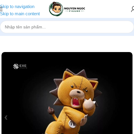
Skip to navigation
Skip to main content
Trang chủ
»
Cửa hàng
»
[Pre-order] Mô hình Bleach Kon 1/1 EXE St