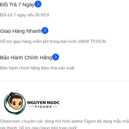
CHẤT LIỆU
Đổi Trả 7 Ngày
Nhựa PVC cao cấp
Đổi trả 7 ngày nếu lỗi NSX
Nhựa PVC cao cấp
Hộp màu
VỎ HỘP
Giao Hàng Nhanh
No box
VỎ HỘP
Hỗ trợ giao hàng miễn phí trong bán kính 10KM TP.HCM
Songoku
NHÂN VẬT
Bảo Hành Chính Hãng
Bảo hành chính hãng theo nhà sản xuất
Showroom chuyên các dòng mô hình anime Figure đa dạng mẫu mã
giá thành, hỗ trợ giao hàng trên toàn quốc.