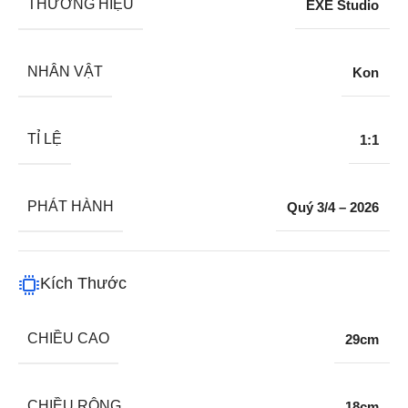
THƯƠNG HIỆU
EXE Studio
NHÂN VẬT
Kon
TỈ LỆ
1:1
PHÁT HÀNH
Quý 3/4 – 2026
Kích Thước
CHIỀU CAO
29cm
CHIỀU RỘNG
18cm