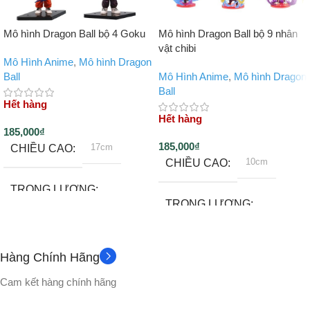
Mô hình Dragon Ball bộ 4 Goku
Mô hình Dragon Ball bộ 9 nhân
vật chibi
Mô Hình Anime
,
Mô hình Dragon
Ball
Mô Hình Anime
,
Mô hình Dragon
Ball
Hết hàng
Hết hàng
185,000
₫
185,000
₫
17cm
CHIỀU CAO
10cm
CHIỀU CAO
TRỌNG LƯỢNG
TRỌNG LƯỢNG
180gram
500gram
Hàng Chính Hãng
Đế
PHỤ KIỆN
Không
PHỤ KIỆN
Cam kết hàng chính hãng
CHẤT LIỆU