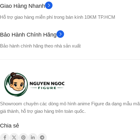
Giao Hàng Nhanh
Không
No box
PHỤ KIỆN
VỎ HỘP
Hỗ trợ giao hàng miễn phí trong bán kính 10KM TP.HCM
Gogeta
NHÂN VẬT
NHÂN VẬT
Bảo Hành Chính Hãng
Bardock
,
Raditz
,
Songohan
,
Bảo hành chính hãng theo nhà sản xuất
Songoku
Showroom chuyên các dòng mô hình anime Figure đa dạng mẫu mã
giá thành, hỗ trợ giao hàng trên toàn quốc.
Chia sẻ