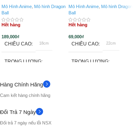
Mô Hình Anime
,
Mô hình Dragon
Mô Hình Anime
,
Mô hình Dragon
Ball
Ball
Hết hàng
Hết hàng
189,000
₫
69,000
₫
18cm
22cm
CHIỀU CAO
CHIỀU CAO
TRỌNG LƯỢNG
TRỌNG LƯỢNG
200 gram
500gram
Hàng Chính Hãng
Đế
CHẤT LIỆU
PHỤ KIỆN
Cam kết hàng chính hãng
Nhựa PVC cao cấp
CHẤT LIỆU
Đổi Trả 7 Ngày
Đổi trả 7 ngày nếu lỗi NSX
No box
VỎ HỘP
Nhựa PVC cao cấp