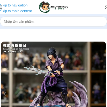
Skip to navigation
Skip to main content
Trang chủ
»
Cửa hàng
»
[Pre-order] Mô hình Naruto Thanh Xà Aoda