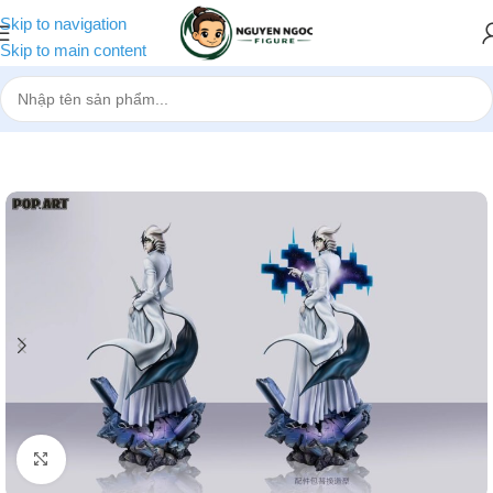
Skip to navigation
Skip to main content
Trang chủ
»
Cửa hàng
»
[Pre-order] Mô hình Bleach Ulquiorra Cifer
Nhấp để phóng to