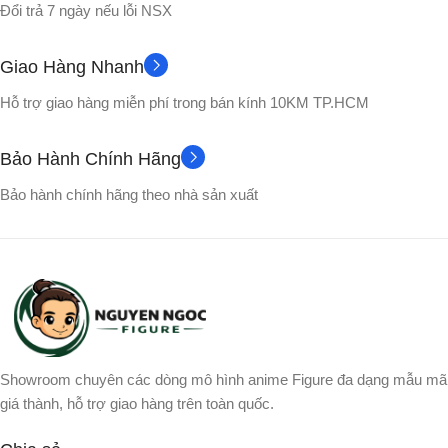
Đổi trả 7 ngày nếu lỗi NSX
Nhựa PVC cao cấp
Nhựa PVC cao cấp
Giao Hàng Nhanh
Hộp màu
VỎ HỘP
VỎ HỘP
Hỗ trợ giao hàng miễn phí trong bán kính 10KM TP.HCM
Full box – có hộp màu
Songohan
NHÂN VẬT
Bảo Hành Chính Hãng
Songoku
NHÂN VẬT
Bảo hành chính hãng theo nhà sản xuất
Showroom chuyên các dòng mô hình anime Figure đa dạng mẫu mã
giá thành, hỗ trợ giao hàng trên toàn quốc.