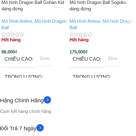
Mô hình Dragon Ball Gohan Kid
Mô hình Dragon Ball Sogoku
dáng đứng
dáng đứng
Mô Hình Anime
,
Mô hình Dragon
Mô Hình Anime
,
Mô hình Dragon
Ball
Ball
Hết hàng
Hết hàng
66,000
₫
175,000
₫
21cm
33cm
CHIỀU CAO
CHIỀU CAO
TRỌNG LƯỢNG
TRỌNG LƯỢNG
500gram
1000gram
Hàng Chính Hãng
Không
1 gậy đeo lưng
PHỤ KIỆN
PHỤ KIỆN
Cam kết hàng chính hãng
CHẤT LIỆU
CHẤT LIỆU
Đổi Trả 7 Ngày