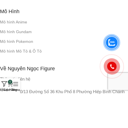
Mô Hình
Mô hình Anime
Mô hình Gundam
Mô hình Pokemon
Mô hình Mô Tô & Ô Tô
Về Nguyên Ngọc Figure
Thông tin liên hệ
0
Bộ Lọc
Giỏ Hàng
Menu
- Địa chỉ: 10/13 Đường Số 36 Khu Phố 8 Phường Hiệp Bình Chánh
Thủ Đức TP.HCM
- Hotline:
+84 866 155 007
- Fanpage:
https://www.facebook.com/shopnguyenngocit