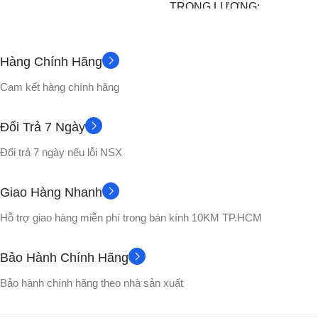
TRỌNG LƯỢNG
180gram
500gram
Hàng Chính Hãng
Đế
PHỤ KIỆN
Đế
PHỤ KIỆN
Cam kết hàng chính hãng
CHẤT LIỆU
CHẤT LIỆU
Đổi Trả 7 Ngày
Nhựa PVC cao cấp
Đổi trả 7 ngày nếu lỗi NSX
Nhựa PVC cao cấp
Hộp màu
VỎ HỘP
Giao Hàng Nhanh
No box
VỎ HỘP
Hỗ trợ giao hàng miễn phí trong bán kính 10KM TP.HCM
Songoku
NHÂN VẬT
Gogeta
NHÂN VẬT
Bảo Hành Chính Hãng
Bảo hành chính hãng theo nhà sản xuất