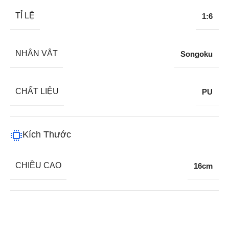
TỈ LỆ
1:6
NHÂN VẬT
Songoku
CHẤT LIỆU
PU
Kích Thước
CHIỀU CAO
16cm