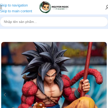
Skip to navigation
Skip to main content
Trang chủ
»
Cửa hàng
»
[Pre-order] Mô hình Dragon Ball Goku Siê