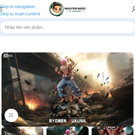
Skip to navigation
Skip to main content
Trang chủ
»
Cửa hàng
»
[Pre-order] Mô hình Jujutsu Kaisen Ryome
Nhấp để phóng to