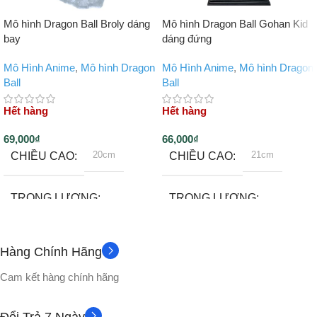
Mô hình Dragon Ball Broly dáng
Mô hình Dragon Ball Gohan Kid
bay
dáng đứng
Mô Hình Anime
,
Mô hình Dragon
Mô Hình Anime
,
Mô hình Dragon
Ball
Ball
Hết hàng
Hết hàng
69,000
₫
66,000
₫
20cm
21cm
CHIỀU CAO
CHIỀU CAO
TRỌNG LƯỢNG
TRỌNG LƯỢNG
500gram
500gram
Hàng Chính Hãng
Đế
Không
PHỤ KIỆN
PHỤ KIỆN
Cam kết hàng chính hãng
CHẤT LIỆU
CHẤT LIỆU