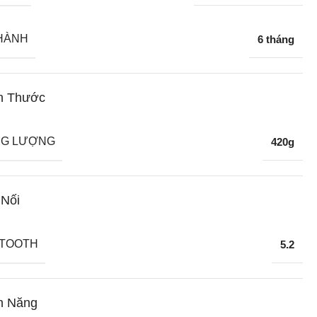
HÀNH
6 tháng
h Thước
G LƯỢNG
420g
 Nối
TOOTH
5.2
h Năng