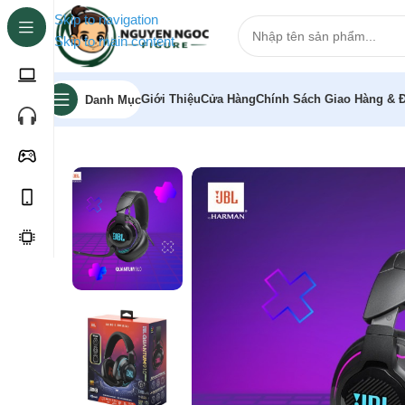
Skip to navigation
Skip to main content
Giới Thiệu
Cửa Hàng
Chính Sách Giao Hàng & Đ
Danh Mục
Trang chủ
»
Cửa hàng
»
Tai nghe chụp tai bluetooth J