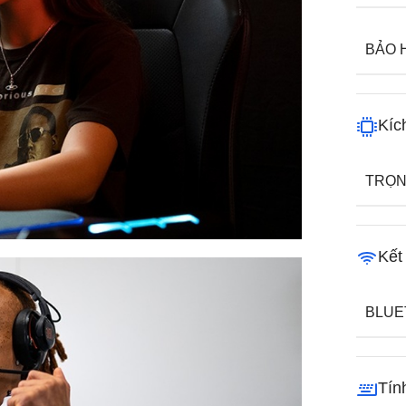
BẢO 
Kíc
TRỌN
Kết
BLUE
Tín