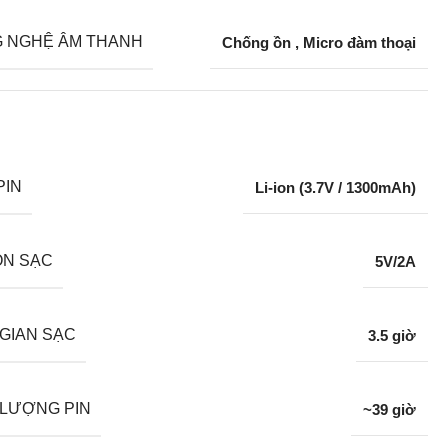
 NGHỆ ÂM THANH
Chống ồn
,
Micro đàm thoại
PIN
Li-ion (3.7V / 1300mAh)
N SẠC
5V/2A
 GIAN SẠC
3.5 giờ
 LƯỢNG PIN
~39 giờ