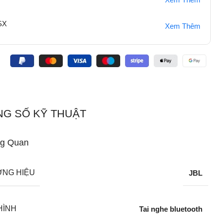
SX
Xem Thêm
:
G SỐ KỸ THUẬT
g Quan
NG HIỆU
JBL
HÌNH
Tai nghe bluetooth