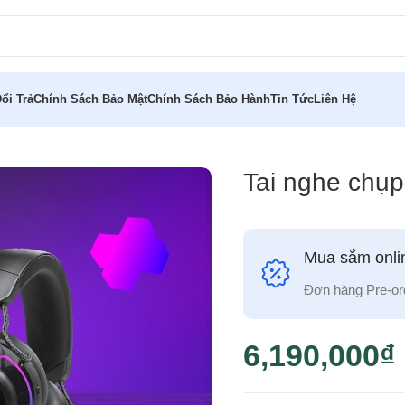
ổi Trả
Chính Sách Bảo Mật
Chính Sách Bảo Hành
Tin Tức
Liên Hệ
BL QUANTUM 910
Tai nghe chụ
Mua sắm onlin
Đơn hàng Pre-or
6,190,000
₫