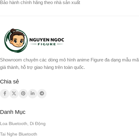
Bảo hành chính hãng theo nhà sản xuất
Chống ồn
,
DSEE
,
Hi-Res
360 Reality Audio
,
Chống ồn
,
Audio
DSEE
có tích hợp sẵn
MICRO
có tích hợp sẵn
MICRO
40mm
MÀNG LOA
MÀNG LOA
Showroom chuyên các dòng mô hình anime Figure đa dạng mẫu mã
giá thành, hỗ trợ giao hàng trên toàn quốc.
TÍNH NĂNG
40 mm (Loại vòm)
Chia sẻ
Chống ồn
,
Điều khiển giọng nói
TÍNH NĂNG
,
Tích hợp Mic Đàm thoại
Chống ồn
,
Điều khiển giọng nói
5.0
BLUETOOTH
Danh Mục
5.2
BLUETOOTH
Loa Bluetooth, Di Động
3.5mm
CỔNG KẾT NỐI
Tai Nghe Bluetooth