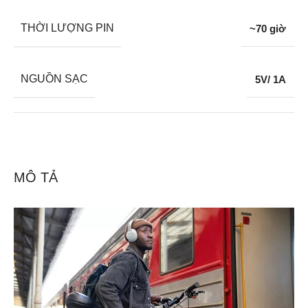
THỜI LƯỢNG PIN
~70 giờ
NGUỒN SẠC
5V/ 1A
MÔ TẢ