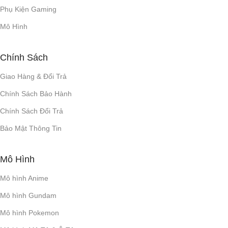
3.5mm
CỔNG KẾT NỐI
ỨNG DỤNG
Phụ Kiện Gaming
Mô Hình
ỨNG DỤNG
Headphones Connect
,
Sony
Chính Sách
Headphones Connect
KHOẢNG CÁCH KẾT
NỐI
Giao Hàng & Đổi Trả
KHOẢNG CÁCH KẾT
Chính Sách Bảo Hành
NỐI
10m
Chính Sách Đổi Trả
10m
THỜI LƯỢNG PIN
Bảo Mật Thông Tin
THỜI LƯỢNG PIN
Bật chống ồn: 30 giờ
,
Tắt
Mô Hình
chống ồn: 38 giờ
Mô hình Anime
Bật chống ồn: 30 giờ
,
Tối đa 50
giờ (Tắt chống ồn)
Type C
CỔNG SẠC
Mô hình Gundam
Mô hình Pokemon
Type C
CỔNG SẠC
3 giờ
THỜI GIAN SẠC