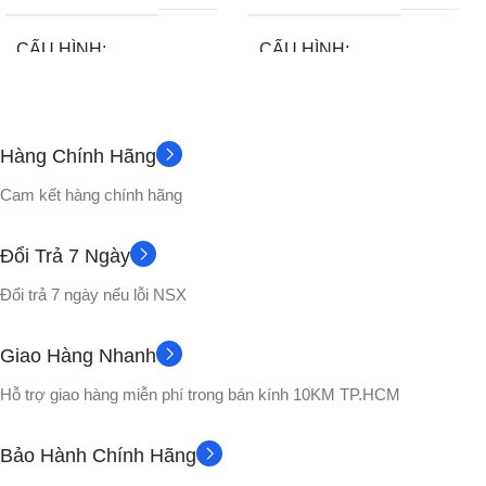
CẤU HÌNH
CẤU HÌNH
Tai nghe bluetooth
Tai nghe bluetooth
Hàng Chính Hãng
12 tháng
12 tháng
BẢO HÀNH
BẢO HÀNH
Cam kết hàng chính hãng
KÍCH THƯỚC
KÍCH THƯỚC
Đổi Trả 7 Ngày
Dài 20.15 cm – Rộng 7 cm –
10 x 7.2 x 5.1 cm
Đổi trả 7 ngày nếu lỗi NSX
Cao 25.4 cm
TRỌNG LƯỢNG
Giao Hàng Nhanh
TRỌNG LƯỢNG
Hỗ trợ giao hàng miễn phí trong bán kính 10KM TP.HCM
254gram
255gram
Bảo Hành Chính Hãng
CÔNG NGHỆ ÂM THANH
CÔNG NGHỆ ÂM THANH