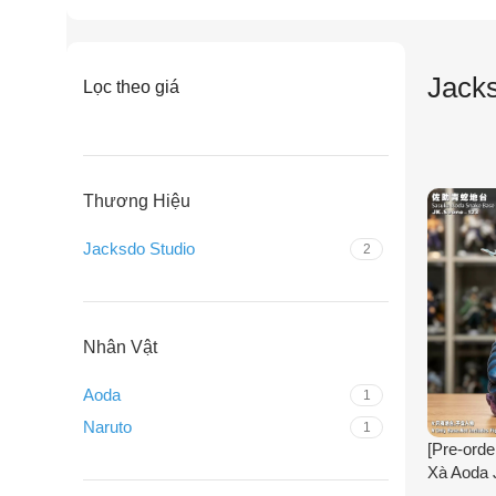
Jacks
Lọc theo giá
Thương Hiệu
Jacksdo Studio
2
Nhân Vật
Aoda
1
Naruto
1
[Pre-orde
Xà Aoda 