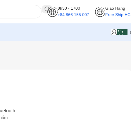
8h30 - 1700
Giao Hàng
+84 866 155 007
Free Ship H
Hiển thị tất cả 2 kết quả
uetooth
phẩm