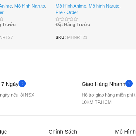
 Anime
,
Mô hình Naruto
,
Mô Hình Anime
,
Mô hình Naruto
,
er
Pre - Order
g Trước
Đặt Hàng Trước
NRT27
SKU:
MHNRT21
ả 7 Ngày
Giao Hàng Nhanh
7 ngày nếu lỗi NSX
Hỗ trợ giao hàng miễn phí 
10KM TP.HCM
Mục
Chính Sách
Mô Hình