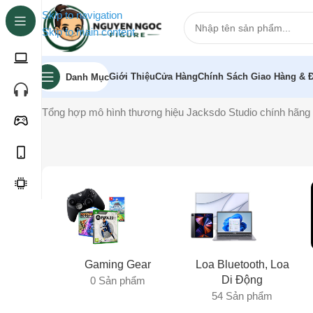
Skip to navigation
Skip to main content
Giới Thiệu
Cửa Hàng
Chính Sách Giao Hàng & Đ
Danh Mục
Trang chủ
»
Jacksdo Studio
Tổng hợp mô hình thương hiệu Jacksdo Studio chính hãng c
Gaming Gear
Loa Bluetooth, Loa
Di Động
0 Sản phẩm
54 Sản phẩm