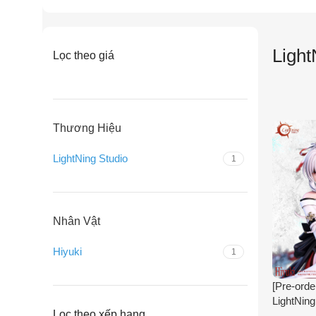
Light
Lọc theo giá
Thương Hiệu
LightNing Studio
1
Nhân Vật
Hiyuki
1
[Pre-orde
LightNing
Lọc theo xếp hạng