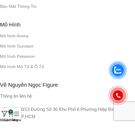
Bảo Mật Thông Tin
Mô Hình
Mô hình Anime
Mô hình Gundam
Mô hình Pokemon
Mô hình Mô Tô & Ô Tô
Về Nguyên Ngọc Figure
Thông tin liên hệ
- Địa chỉ: 10/13 Đường Số 36 Khu Phố 8 Phường Hiệp Bình Chánh
0
Thủ Đức TP.HCM
Bộ Lọc
Giỏ Hàng
Menu
- Hotline:
+84 866 155 007