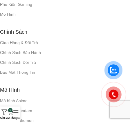
Phụ Kiện Gaming
Mô Hình
Chính Sách
Giao Hàng & Đổi Trả
Chính Sách Bảo Hành
Chính Sách Đổi Trả
Bảo Mật Thông Tin
Mô Hình
Mô hình Anime
Mô hình Gundam
0
Bộ Lọc
Giỏ Hàng
Menu
Mô hình Pokemon